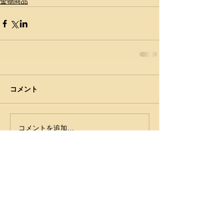
金物商品
コメント
コメントを追加…
​カテゴリー
金物商品
（16）
16件の記事
デッドストック商品
（13）
13件の記事