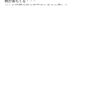
柄が落ちてる・・・
どんな状態の鋏や包丁でも生まれ変わり
ます。
当店はお客様の
刃物の状態に合わせて、1
番良好な切れ味を
​実現させるように研ぎあげます。
ご家庭で砥石を使って包丁を研いでいる
けど、うまく研げないとお悩みの方、お
気軽にご相談ください。
​店頭にて、無料ワンポイトレッスン承り
ます。
​お問い合わせ
​営業時間