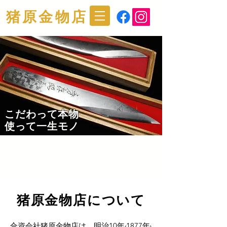
猪原金物店
こだわって本物
​使って一生モノ
猪原金物店について
​合資会社猪原金物店は、明治10年₍1877年₎