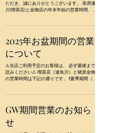
ただき、誠にありがとうございます。 茶房速魚
たします。 ★駐車場満車時の場合は、大手無料
川(喫茶店)と金物店の年末年始の営業時間、営
駐車場(無料)か島原駅駐車場(有料)駐車してくだ
業日については下記の通りです。 営業日、営業
さると幸いです。 当店敷地内、プレート名に他
時間ともに変動がございます。 ご来店予定のお
店舗名や個人名が記載されている場所への駐車
客様は必ず確認をお願いいたします。 茶房 速
は固くお断りいたします。 駐車スペースは、茶
魚川(喫茶店) 12月30日、31日 11：00～16：
2025年お盆期間の営業
房速魚川か猪原金物店と記載されている場所へ
00(LO15：30) 元旦 お休み １月2日～4日 11：
お願いいたします。 ★７名以上の団体のお客様
00～16：00(LO15：30) 1月５日 お休み 猪原金
について
は混雑時お断りいたします。 🐢猪原金物店🐢
物店 12月30日、31日 11：00～16：00(LO15：
4/29(水
30) 元旦 お休み １月2日～4日 11：00～16：
⚠️当店ご利用予定のお客様は、 必ず最後までお
00(LO15：30) 1月５日 お休み 今年度、大変お
読みください⚠️ 喫茶店（速魚川）と猪原金物店
世話になりました。 来年もよろしくお願いいた
の営業時間は下記の通りです。 ❗️夏季期間（特
します。
にお盆期間）は年間で1番混雑します❗️ 茶房 速
魚川(喫茶店)↓ ※お待たせする時間と品物提供ま
で、1時間以上お待たせする場合があります...
GW期間営業のお知ら
せ