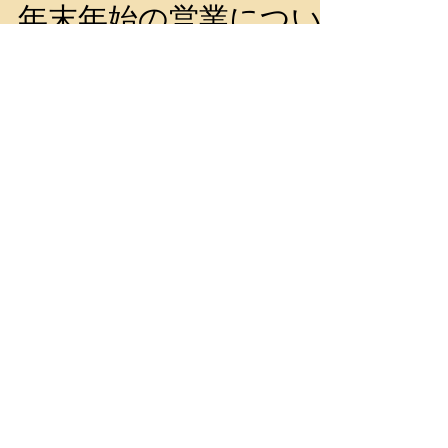
年末年始の営業につい
て
当店をいつもご利用頂き、誠にありがとうござ
います。 年末年始の営業時間は下記の通りで
す。 茶房速魚川(喫茶店) １２月３１日(土) １
１：００～１５：００(LO１４：３０) １月１日
(日) お休み １月２日(月)・３日(火) １１：００
～１５：００(LO１４：３０)...
12月11日(日)～14日(水)お
休みします。
いつも当店をご利用頂き、誠にありがとうござ
います。 12月11日(日)～14日(水)は、店舗内に
て親族の結婚式を行うため、 両店舗お休みさせ
て頂きます。 15日(木)より、喫茶店及び金物店
の営業を再開致します。 大変ご迷惑をお掛け致
しますが、よろしくお願い致します。