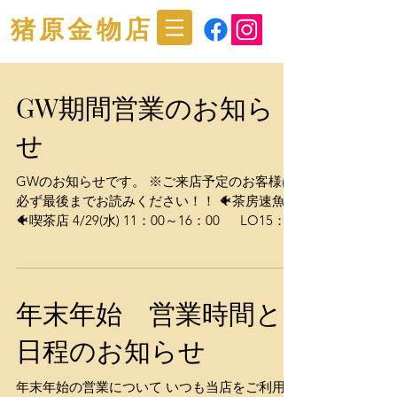
猪原金物店
GW期間営業のお知ら
せ
GWのお知らせです。 ※ご来店予定のお客様は
必ず最後までお読みください！！ 🐠茶房速魚川
🐠喫茶店 4/29(水) 11：00～16：00 LO15：
30 4/30(木) お休み 5/1(金)～5/6(水) 11：00～
16：00 LO15：30 5/7(木)、5/8(金 ) お休み
★GW期間はご予約は承っておりません。 ★混
雑時はお料理ご提供＋待ち時間含め１時間ほど
年末年始 営業時間と
お待たせする場合がございます。 お時間に余裕
のないお客様はまたのご来店をお待ちしており
日程のお知らせ
ます。 ★お子様連れのお客様は、お子様が店内
で走りまわったり、金物店内の商品を触らせな
年末年始の営業について いつも当店をご利用い
いようにしっかりとご指導と見守りをお願いい