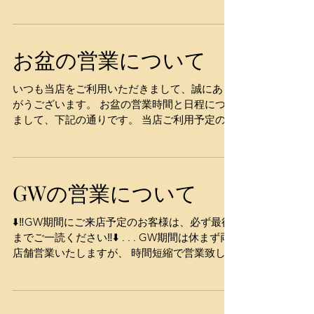
や店休日が年末年始は不規則になっております
ので、 ご来店予定のお客様は、ご確認をよろし
くお願いいたします。 茶房 速魚川₍喫茶店）...
お盆の営業について
いつも当店をご利用いただきまして、誠にあり
がうございます。 お盆の営業時間と日程につき
まして、下記の通りです。 当店ご利用予定のお
客様は、必ず最後までお読みください。 ・ ・
・ ・ ・ 茶房 速魚川₍喫茶店） ・ ・ ８月１１
日₍金）～１５日₍火）...
GWの営業について
⬇️‼️GW期間にご来店予定のお客様は、必ず最後
までご一読ください‼️⬇️ . . . GW期間は休まず両
店舗営業いたしますが、 時間短縮で営業致しま
す。 . . メニュー数もGW用に品数を減らしてご
提供する予定です。 予めご了承ください。 . . .
喫茶店（速魚川）...